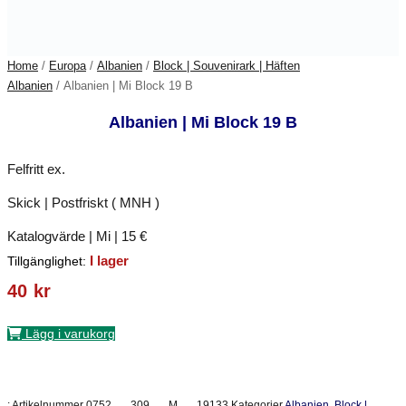
Home
/
Europa
/
Albanien
/
Block | Souvenirark | Häften
Albanien
/ Albanien | Mi Block 19 B
Albanien | Mi Block 19 B
Felfritt ex.
Skick | Postfriskt ( MNH )
Katalogvärde | Mi | 15 €
I lager
Tillgänglighet:
40
kr
Lägg i varukorg
:
Artikelnummer
0752___309___M___19133
Kategorier
Albanien
,
Block |