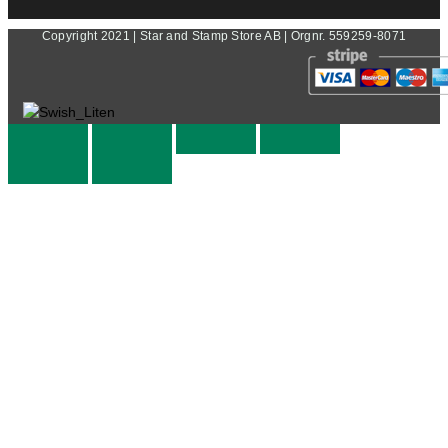
Copyright 2021 | Star and Stamp Store AB | Orgnr. 559259-8071