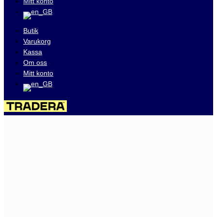
Mitt konto
Butik
Varukorg
Kassa
Om oss
Mitt konto
Besök våra auktioner på