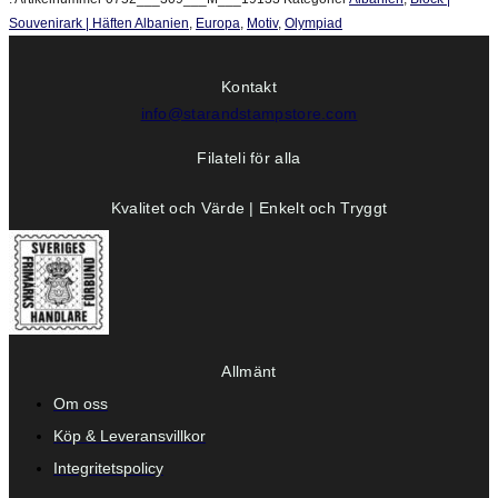
Souvenirark | Häften Albanien
,
Europa
,
Motiv
,
Olympiad
Kontakt
info@starandstampstore.com
Filateli för alla
Kvalitet och Värde | Enkelt och Tryggt
Allmänt
Om oss
Köp & Leveransvillkor
Integritetspolicy