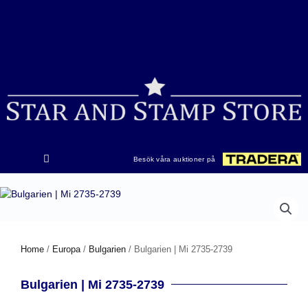
Hoppa
till
innehåll
Besök våra auktioner på
Home
/
Europa
/
Bulgarien
/ Bulgarien | Mi 2735-2739
Bulgarien | Mi 2735-2739