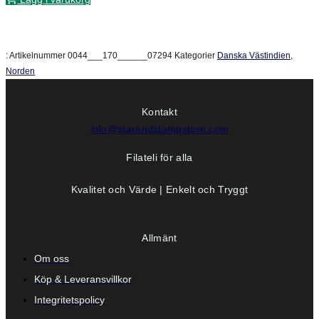
:
Artikelnummer
0044___170______07294
Kategorier
Danska Västindien
,
Norden
Kontakt
info@starandstampstore.com
Filateli för alla
Kvalitet och Värde | Enkelt och Tryggt
Allmänt
Om oss
Köp & Leveransvillkor
Integritetspolicy