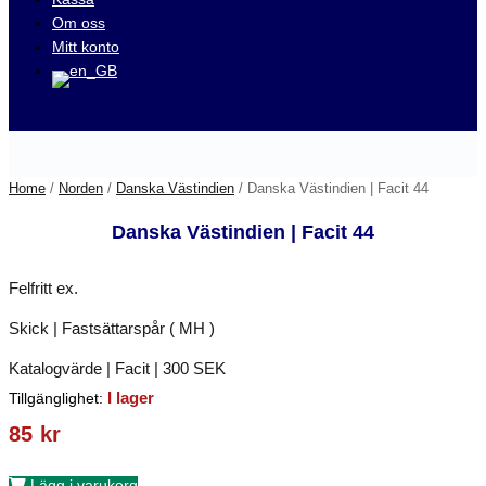
Om oss
Mitt konto
Besök våra auktioner på
Home
/
Norden
/
Danska Västindien
/ Danska Västindien | Facit 44
Danska Västindien | Facit 44
Felfritt ex.
Skick | Fastsättarspår ( MH )
Katalogvärde | Facit | 300 SEK
I lager
Tillgänglighet:
85
kr
Lägg i varukorg