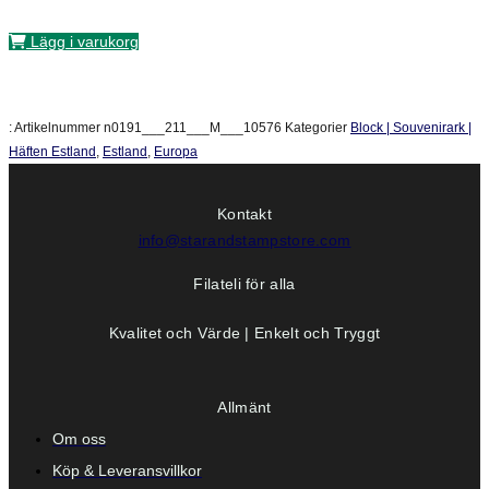
Lägg i varukorg
:
Artikelnummer
n0191___211___M___10576
Kategorier
Block | Souvenirark |
Häften Estland
,
Estland
,
Europa
Kontakt
info@starandstampstore.com
Filateli för alla
Kvalitet och Värde | Enkelt och Tryggt
Allmänt
Om oss
Köp & Leveransvillkor