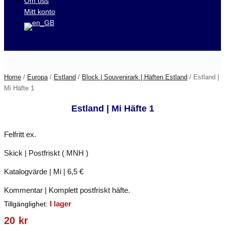
Om oss
Mitt konto
Besök våra auktioner på
Home
/
Europa
/
Estland
/
Block | Souvenirark | Häften Estland
/ Estland |
Mi Häfte 1
Estland | Mi Häfte 1
Felfritt ex.
Skick | Postfriskt ( MNH )
Katalogvärde | Mi | 6,5 €
Kommentar | Komplett postfriskt häfte.
I lager
Tillgänglighet:
20
kr