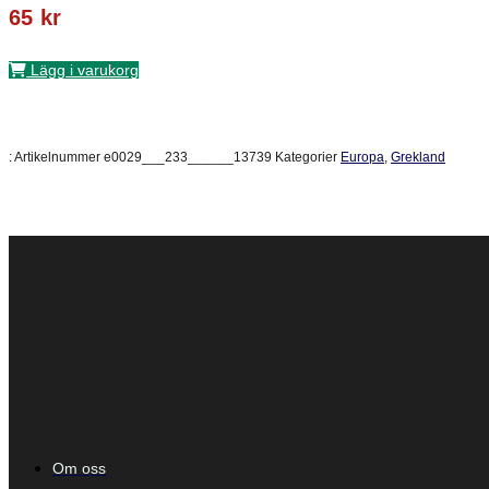
65
kr
Lägg i varukorg
:
Artikelnummer
e0029___233______13739
Kategorier
Europa
,
Grekland
Om oss