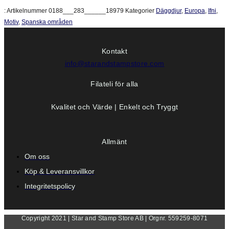
:
Artikelnummer
0188___283______18979
Kategorier
Däggdjur
,
Europa
,
Ifni
,
Motiv
,
Spanska områden
Kontakt
info@starandstampstore.com
Filateli för alla
Kvalitet och Värde | Enkelt och Tryggt
Allmänt
Om oss
Köp & Leveransvillkor
Integritetspolicy
Copyright 2021 | Star and Stamp Store AB | Orgnr. 559259-8071