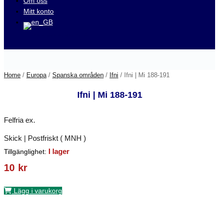
Om oss
Mitt konto
Besök våra auktioner på
Home
/
Europa
/
Spanska områden
/
Ifni
/ Ifni | Mi 188-191
Ifni | Mi 188-191
Felfria ex.
Skick | Postfriskt ( MNH )
I lager
Tillgänglighet:
10
kr
Lägg i varukorg