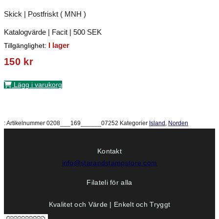
Skick | Postfriskt ( MNH )
Katalogvärde | Facit | 500 SEK
I lager
Tillgänglighet:
150
kr
Lägg i varukorg
:
Artikelnummer
0208___169______07252
Kategorier
Island
,
Norden
Kontakt
info@starandstampstore.com
Filateli för alla
Kvalitet och Värde | Enkelt och Tryggt