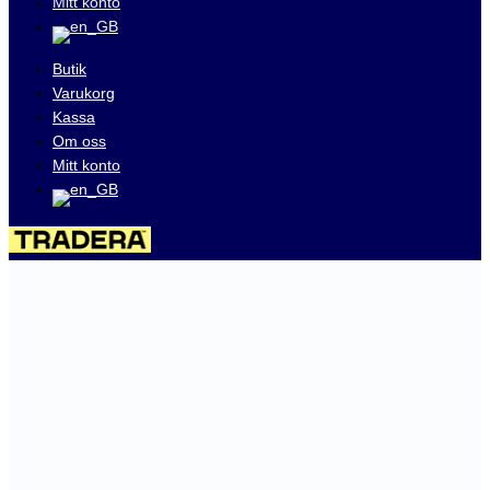
Mitt konto
Butik
Varukorg
Kassa
Om oss
Mitt konto
Besök våra auktioner på