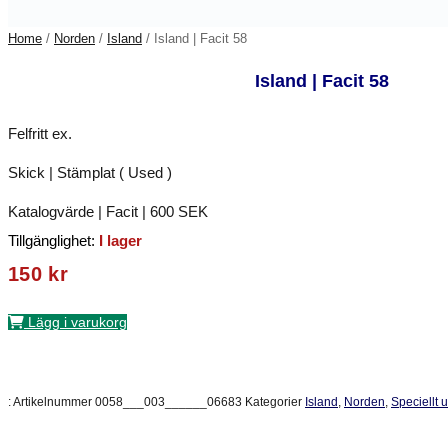
Home
/
Norden
/
Island
/ Island | Facit 58
Island | Facit 58
Felfritt ex.
Skick | Stämplat ( Used )
Katalogvärde | Facit | 600 SEK
Tillgänglighet:
I lager
150
kr
Lägg i varukorg
:
Artikelnummer
0058___003______06683
Kategorier
Island
,
Norden
,
Speciellt 