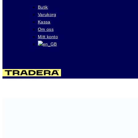
Butik
Varukorg
Kassa
Om oss
Mitt konto
Besök våra auktioner på