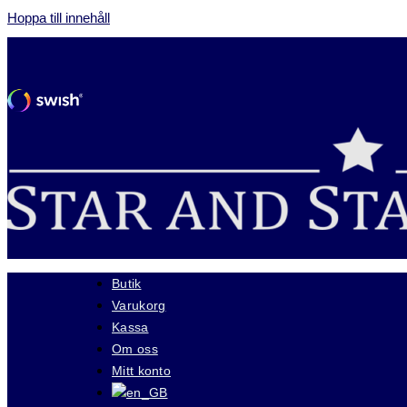
Hoppa till innehåll
Butik
Varukorg
Kassa
Om oss
Mitt konto