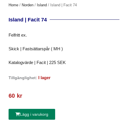
Home
/
Norden
/
Island
/ Island | Facit 74
Island | Facit 74
Felfritt ex.
Skick | Fastsättarspår ( MH )
Katalogvärde | Facit | 225 SEK
I lager
Tillgänglighet:
60
kr
Lägg i varukorg