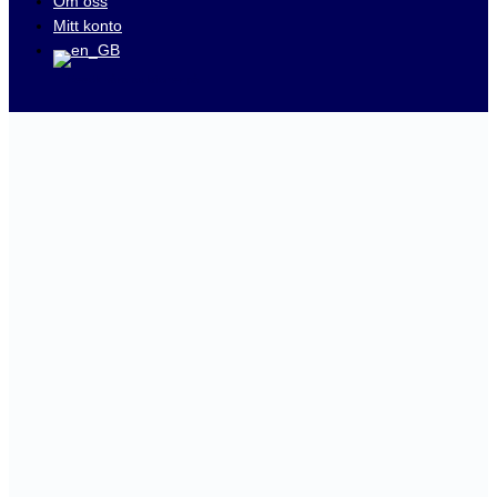
Om oss
Mitt konto
Besök våra auktioner på