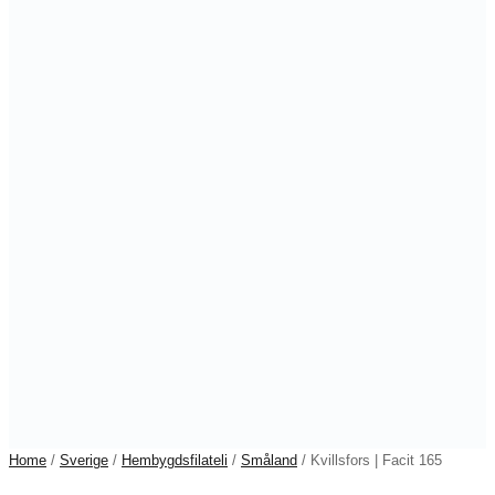
Home
/
Sverige
/
Hembygdsfilateli
/
Småland
/ Kvillsfors | Facit 165