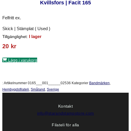
Kvillsfors | Facit 165
Felfritt ex.
Skick | Stämplat ( Used )
I lager
Tillgänglighet:
20
kr
Lägg i varukorg
:
Artikelnummer
0165___001______02536
Kategorier
Bandmärken
,
Hembygdsfilateli
,
Småland
,
Sverige
Kontakt
info@starandstampstore.com
Filateli för alla