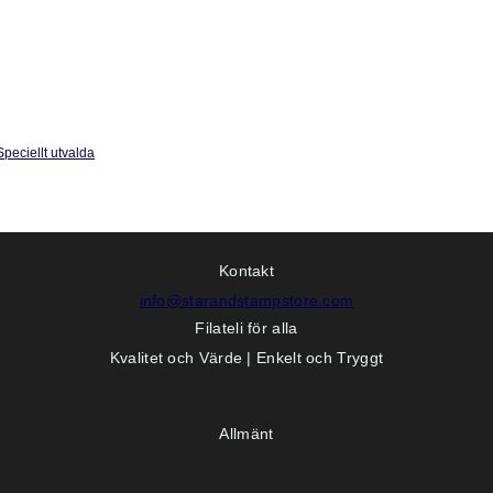
Speciellt utvalda
Kontakt
info@starandstampstore.com
Filateli för alla
Kvalitet och Värde | Enkelt och Tryggt
Allmänt