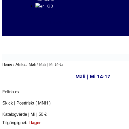
Besök våra auktioner på
Home
/
Afrika
/
Mali
/ Mali | Mi 14-17
Mali | Mi 14-17
Felfria ex.
Skick | Postfriskt ( MNH )
Katalogvärde | Mi | 50 €
Tillgänglighet:
I lager