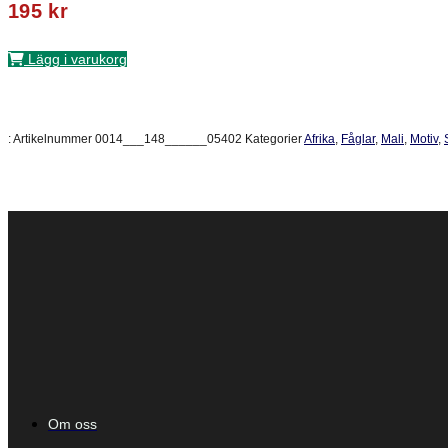
195
kr
Lägg i varukorg
:
Artikelnummer
0014___148______05402
Kategorier
Afrika
,
Fåglar
,
Mali
,
Motiv
,
Om oss