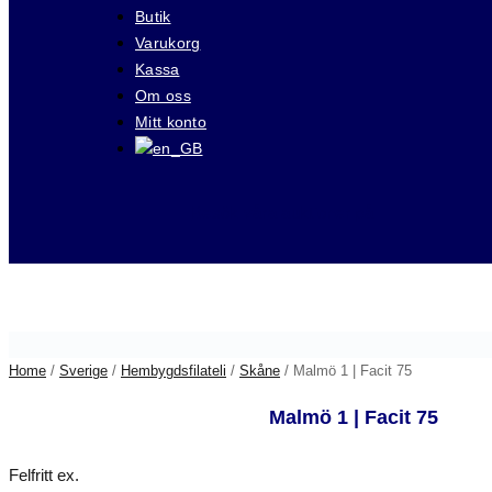
Butik
Varukorg
Kassa
Om oss
Mitt konto
Besök våra auktioner på
Home
/
Sverige
/
Hembygdsfilateli
/
Skåne
/ Malmö 1 | Facit 75
Malmö 1 | Facit 75
Felfritt ex.