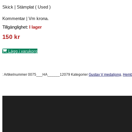
Skick | Stämplat ( Used )
Kommentar | Vm krona.
Tillgänglighet:
I lager
150
kr
Lägg i varukorg
:
Artikelnummer
0075___HA______12079
Kategorier
Gustav V medaljong
,
Hemby