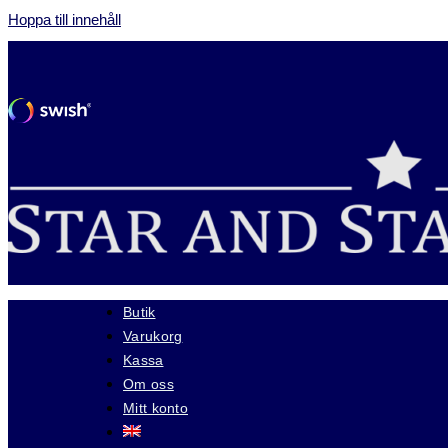
Hoppa till innehåll
Butik
Varukorg
Kassa
Om oss
Mitt konto