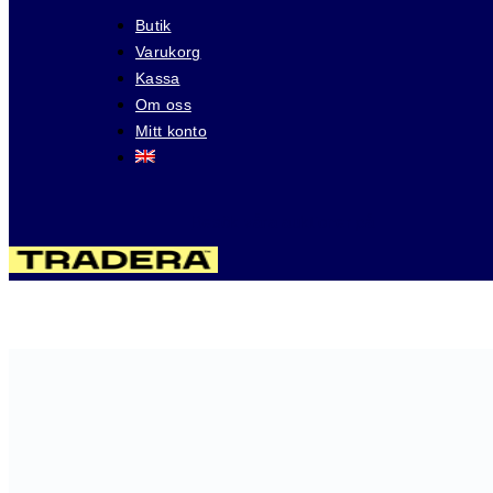
Butik
Varukorg
Kassa
Om oss
Mitt konto
Besök våra auktioner på