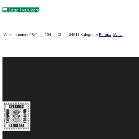
Lägg i varukorg
:
Artikelnummer
0841___104___XL___04611
Kategorier
Europa
,
Malta