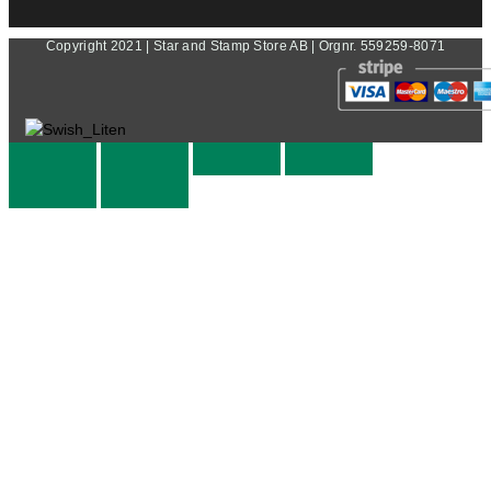
Copyright 2021 | Star and Stamp Store AB | Orgnr. 559259-8071