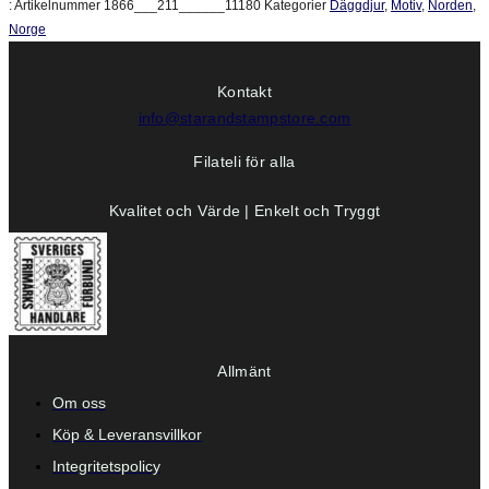
:
Artikelnummer
1866___211______11180
Kategorier
Däggdjur
,
Motiv
,
Norden
,
Norge
Kontakt
info@starandstampstore.com
Filateli för alla
Kvalitet och Värde | Enkelt och Tryggt
Allmänt
Om oss
Köp & Leveransvillkor
Integritetspolicy