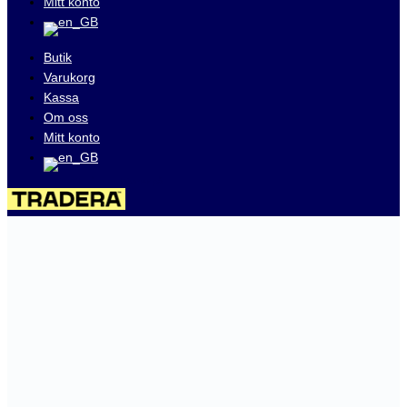
Mitt konto
Butik
Varukorg
Kassa
Om oss
Mitt konto
Besök våra auktioner på