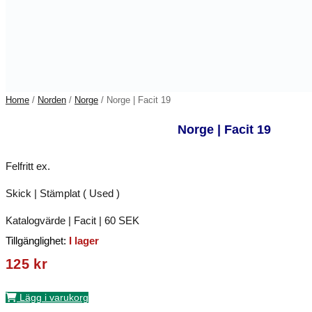
Home
/
Norden
/
Norge
/ Norge | Facit 19
Norge | Facit 19
Felfritt ex.
Skick | Stämplat ( Used )
Katalogvärde | Facit | 60 SEK
Tillgänglighet:
I lager
125
kr
Lägg i varukorg