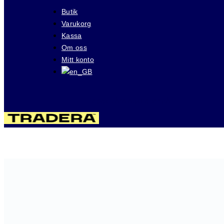
Butik
Varukorg
Kassa
Om oss
Mitt konto
Besök våra auktioner på