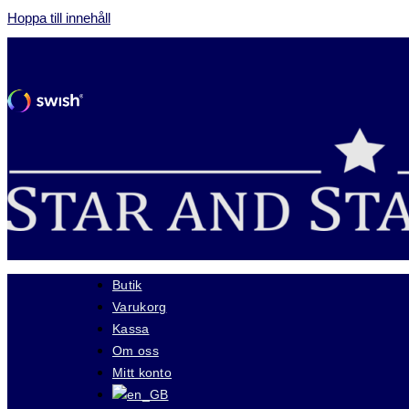
Hoppa till innehåll
Butik
Varukorg
Kassa
Om oss
Mitt konto