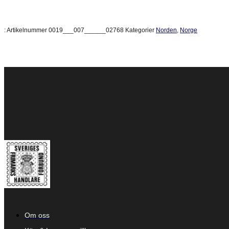
:
Artikelnummer
0019___007______02768
Kategorier
Norden
,
Norge
Om oss