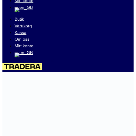
Mitt konto
Butik
Varukorg
Kassa
Om oss
Mitt konto
Besök våra auktioner på