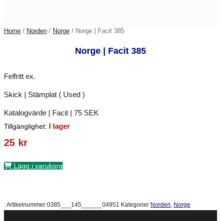
Home
/
Norden
/
Norge
/ Norge | Facit 385
Norge | Facit 385
Felfritt ex.
Skick | Stämplat ( Used )
Katalogvärde | Facit | 75 SEK
I lager
Tillgänglighet:
25
kr
Lägg i varukorg
:
Artikelnummer
0385___145______04951
Kategorier
Norden
,
Norge