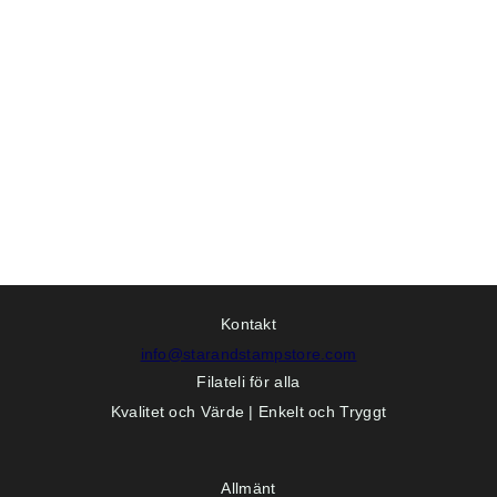
Kontakt
info@starandstampstore.com
Filateli för alla
Kvalitet och Värde | Enkelt och Tryggt
Allmänt