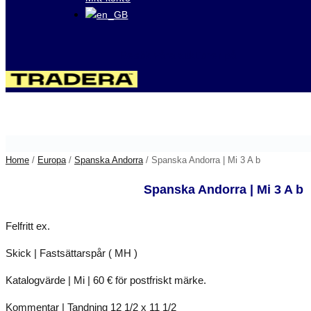
Besök våra auktioner på
Home
/
Europa
/
Spanska Andorra
/ Spanska Andorra | Mi 3 A b
Spanska Andorra | Mi 3 A b
Felfritt ex.
Skick | Fastsättarspår ( MH )
Katalogvärde | Mi | 60 € för postfriskt märke.
Kommentar | Tandning 12 1/2 x 11 1/2