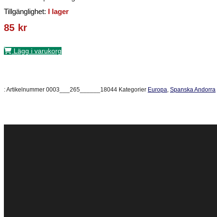
Tillgänglighet:
I lager
85
kr
Lägg i varukorg
:
Artikelnummer
0003___265______18044
Kategorier
Europa
,
Spanska Andorra