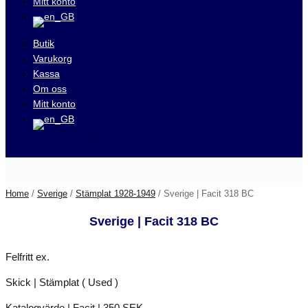
Mitt konto
Butik
Varukorg
Kassa
Om oss
Mitt konto
Besök våra auktioner på
Home
/
Sverige
/
Stämplat 1928-1949
/ Sverige | Facit 318 BC
Sverige | Facit 318 BC
Felfritt ex.
Skick | Stämplat ( Used )
Katalogvärde | Facit | 350 SEK