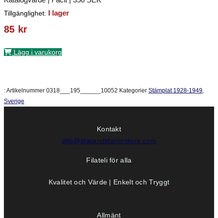
I lager
Tillgänglighet:
85
kr
Lägg i varukorg
:
Artikelnummer
0318___195______10052
Kategorier
Stämplat 1928-1949
,
Sverige
Kontakt
info@starandstampstore.com
Filateli för alla
Kvalitet och Värde | Enkelt och Tryggt
Allmänt