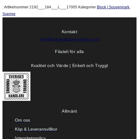
:
Artikelnummer
2192___184___L___17005
Kategorier
Block | Souvenirark
,
Sverige
Kontakt
info@starandstampstore.com
Filateli för alla
Kvalitet och Värde | Enkelt och Tryggt
Allmänt
Om oss
Köp & Leveransvillkor
Integritetspolicy