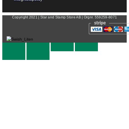
Copyright 2021 | Star and Stamp Store AB | Orgnr. 559259-8071