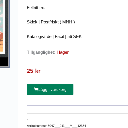
Felfritt ex.
Skick | Postfriskt ( MNH )
Katalogvärde | Facit | 56 SEK
Tillgänglighet:
I lager
25
kr
Lägg i varukorg
:
Artikelnummer
3047___211___M___12384