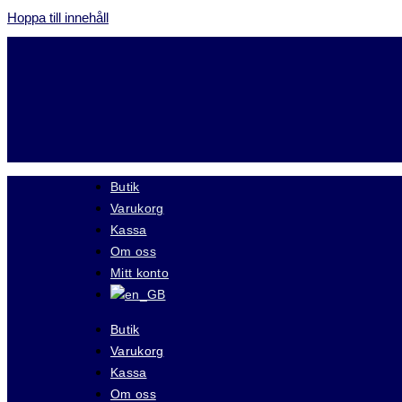
Hoppa till innehåll
Butik
Varukorg
Kassa
Om oss
Mitt konto
Butik
Varukorg
Kassa
Om oss