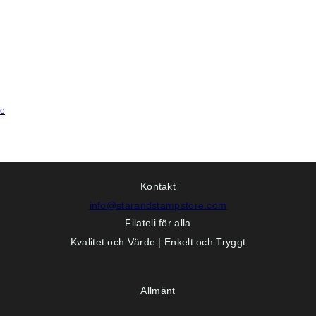
ge
Kontakt
info@starandstampstore.com
Filateli för alla
Kvalitet och Värde | Enkelt och Tryggt
Allmänt