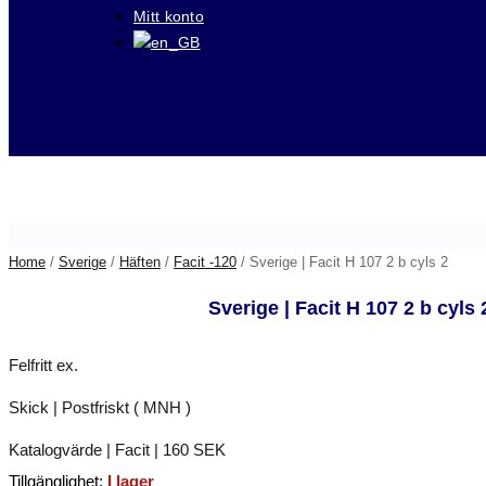
Mitt konto
Besök våra auktioner på
Home
/
Sverige
/
Häften
/
Facit -120
/ Sverige | Facit H 107 2 b cyls 2
Sverige | Facit H 107 2 b cyls 
Felfritt ex.
Skick | Postfriskt ( MNH )
Katalogvärde | Facit | 160 SEK
Tillgänglighet:
I lager