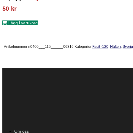
50
kr
Lägg i varukorg
:
Artikelnummer
n0400___115______06316
Kategorier
Facit -120
,
Häften
,
Sveri
Om oss