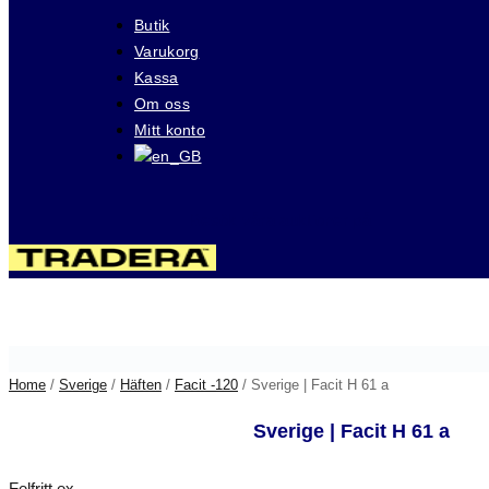
Butik
Varukorg
Kassa
Om oss
Mitt konto
Besök våra auktioner på
Home
/
Sverige
/
Häften
/
Facit -120
/ Sverige | Facit H 61 a
Sverige | Facit H 61 a
Felfritt ex.