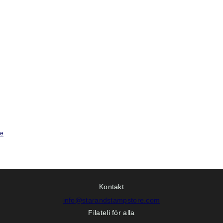
ge
Kontakt
info@starandstampstore.com
Filateli för alla