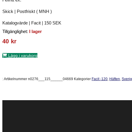
Skick | Postfriskt ( MNH )
Katalogvärde | Facit | 150 SEK
Tillgänglighet:
I lager
40
kr
Lägg i varukorg
:
Artikelnummer
n0276___115______04669
Kategorier
Facit -120
,
Häften
,
Sveri