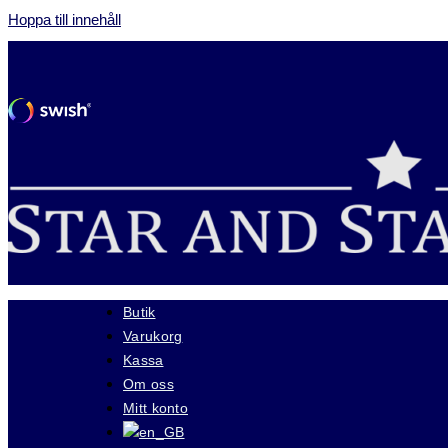
Hoppa till innehåll
Butik
Varukorg
Kassa
Om oss
Mitt konto