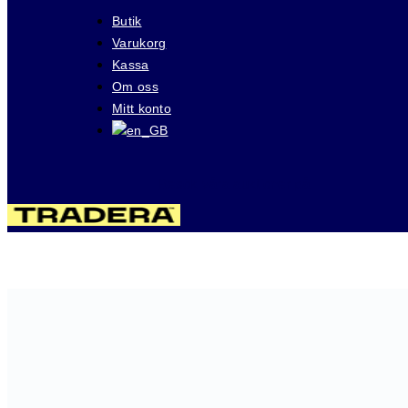
Butik
Varukorg
Kassa
Om oss
Mitt konto
Besök våra auktioner på