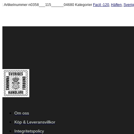
:
Artikelnummer
n0358___115______04680
Kategorier
Facit -120
,
Häften
,
Sveri
Om oss
Köp & Leveransvillkor
Integritetspolicy