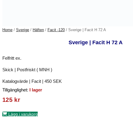
Home
/
Sverige
/
Häften
/
Facit -120
/ Sverige | Facit H 72 A
Sverige | Facit H 72 A
Felfritt ex.
Skick | Postfriskt ( MNH )
Katalogvärde | Facit | 450 SEK
Tillgänglighet:
I lager
125
kr
Lägg i varukorg