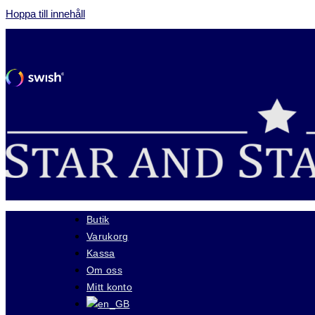
Hoppa till innehåll
Butik
Varukorg
Kassa
Om oss
Mitt konto