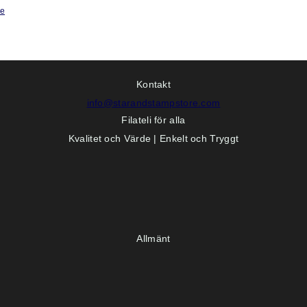
ge
Kontakt
info@starandstampstore.com
Filateli för alla
Kvalitet och Värde | Enkelt och Tryggt
Allmänt