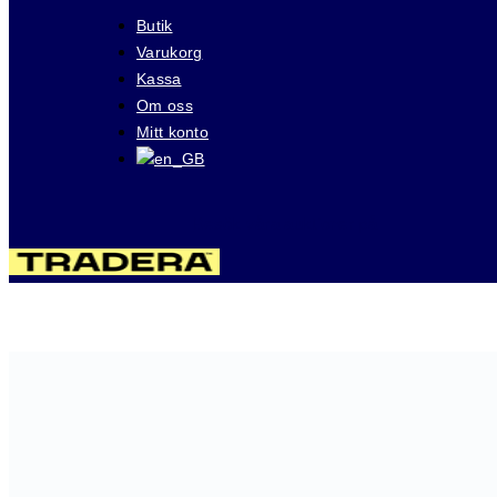
Butik
Varukorg
Kassa
Om oss
Mitt konto
Besök våra auktioner på