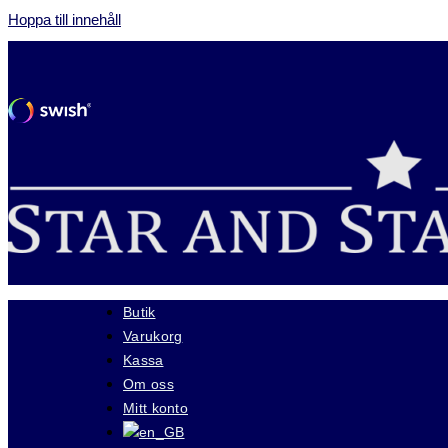
Hoppa till innehåll
Butik
Varukorg
Kassa
Om oss
Mitt konto