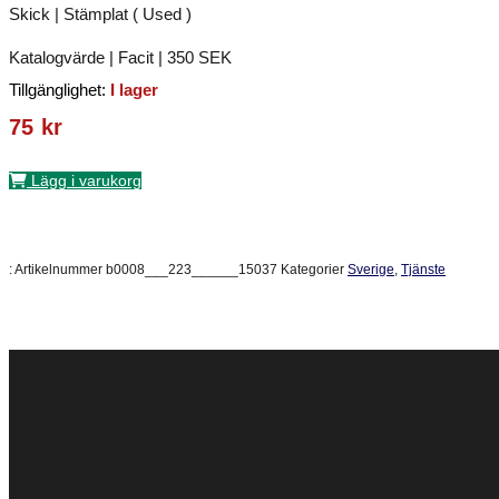
Skick | Stämplat ( Used )
Katalogvärde | Facit | 350 SEK
Tillgänglighet:
I lager
75
kr
Lägg i varukorg
:
Artikelnummer
b0008___223______15037
Kategorier
Sverige
,
Tjänste