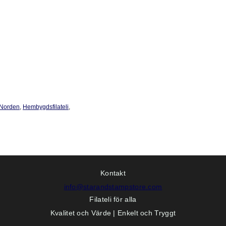
 Norden
,
Hembygdsfilateli
,
Kontakt
info@starandstampstore.com
Filateli för alla
Kvalitet och Värde | Enkelt och Tryggt