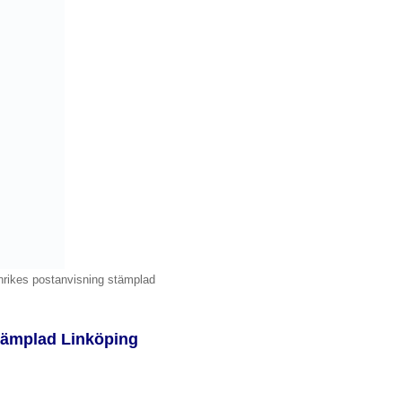
inrikes postanvisning stämplad
stämplad Linköping