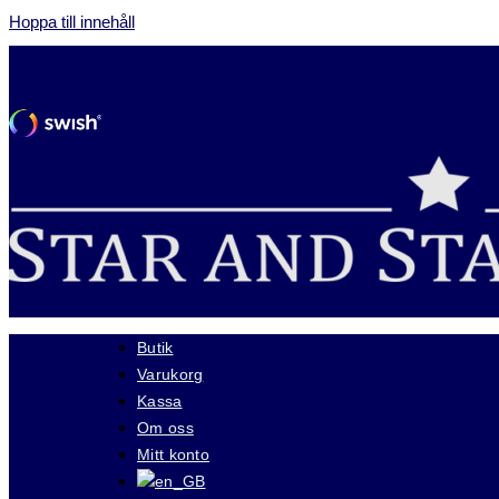
Hoppa till innehåll
Butik
Varukorg
Kassa
Om oss
Mitt konto