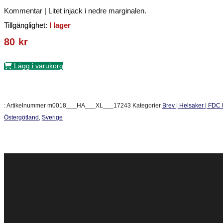
Kommentar | Litet injack i nedre marginalen.
Tillgänglighet:
I lager
80
kr
Lägg i varukorg
:
Artikelnummer
m0018___HA___XL___17243
Kategorier
Brev | Helsaker | FDC
Östergötland
,
Sverige