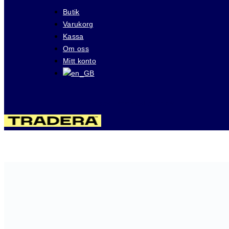
Butik
Varukorg
Kassa
Om oss
Mitt konto
Besök våra auktioner på