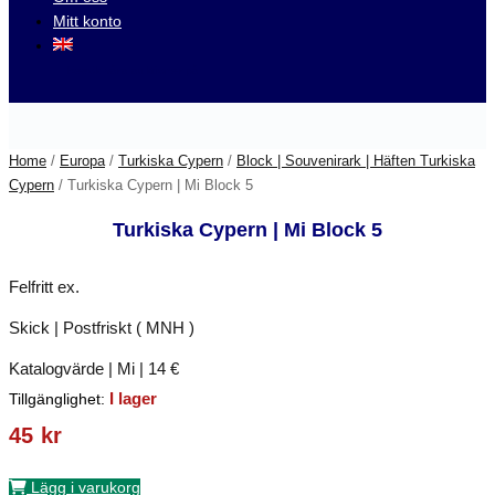
Mitt konto
Besök våra auktioner på
Home
/
Europa
/
Turkiska Cypern
/
Block | Souvenirark | Häften Turkiska
Cypern
/ Turkiska Cypern | Mi Block 5
Turkiska Cypern | Mi Block 5
Felfritt ex.
Skick | Postfriskt ( MNH )
Katalogvärde | Mi | 14 €
I lager
Tillgänglighet:
45
kr
Lägg i varukorg