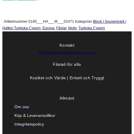
:
Artikelnummer
0180___HA___M___02471
Kategorier
Block | Souvenirark |
Häften Turkiska Cypern
,
Europa
,
Fåglar
,
Motiv
,
Turkiska Cypern
Kontakt
info@starandstampstore.com
Filateli för alla
Kvalitet och Värde | Enkelt och Tryggt
Allmänt
Om oss
Köp & Leveransvillkor
Integritetspolicy