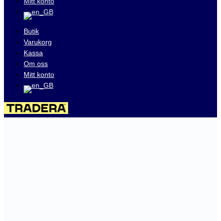
Mitt konto
Butik
Varukorg
Kassa
Om oss
Mitt konto
Besök våra auktioner på