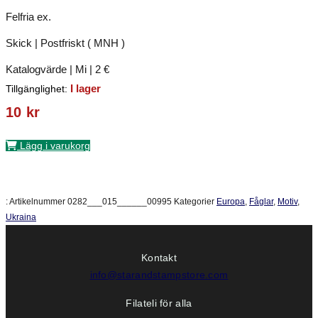
Felfria ex.
Skick | Postfriskt ( MNH )
Katalogvärde | Mi | 2 €
I lager
Tillgänglighet:
10
kr
Lägg i varukorg
:
Artikelnummer
0282___015______00995
Kategorier
Europa
,
Fåglar
,
Motiv
,
Ukraina
Kontakt
info@starandstampstore.com
Filateli för alla