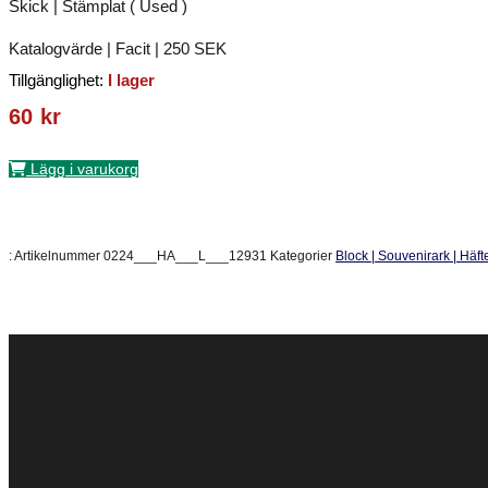
Skick | Stämplat ( Used )
Katalogvärde | Facit | 250 SEK
Tillgänglighet:
I lager
60
kr
Lägg i varukorg
:
Artikelnummer
0224___HA___L___12931
Kategorier
Block | Souvenirark | Häft