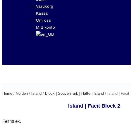
Varukorg
Kassa
Om oss
Mitt konto
Besök våra auktioner på
Home
/
Norden
/
Island
/
Block | Souvenirark | Häften Island
/ Island | Facit
Island | Facit Block 2
Felfritt ex.