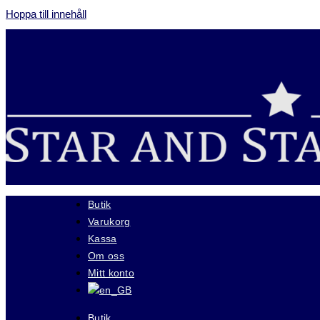
Hoppa till innehåll
Butik
Varukorg
Kassa
Om oss
Mitt konto
Butik