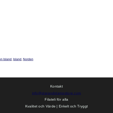
en Island
,
Island
,
Norden
Kontakt
info@starandstampstore.com
Filateli för alla
Kvalitet och Värde | Enkelt och Tryggt