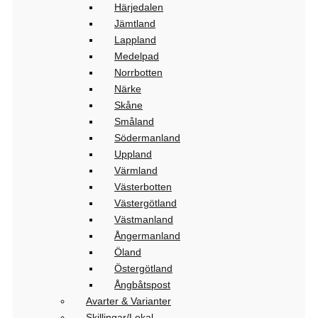
Härjedalen
Jämtland
Lappland
Medelpad
Norrbotten
Närke
Skåne
Småland
Södermanland
Uppland
Värmland
Västerbotten
Västergötland
Västmanland
Ångermanland
Öland
Östergötland
Ångbåtspost
Avarter & Varianter
Skillingar/Lokal