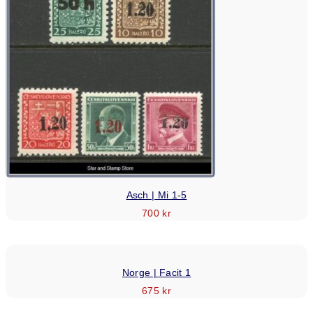
Asch | Mi 1-5
700
kr
Norge | Facit 1
675
kr