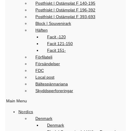
Postfriskt | Ostämplat F 140-195
Postfriskt | Ostämplat F 196-392
Postfriskt | Ostämplat F 393-693
Block | Souvenirark
Häften
Facit -120
Facit 121-150
Facit 151-
Förfilateli
Försändelser
FDC
Local post
Bältespännariana
Skyddsperforeringar
Main Menu
Nordics
Denmark
Denmark