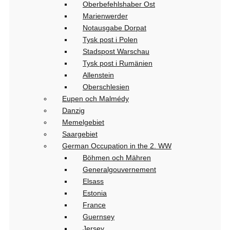
Oberbefehlshaber Ost
Marienwerder
Notausgabe Dorpat
Tysk post i Polen
Stadspost Warschau
Tysk post i Rumänien
Allenstein
Oberschlesien
Eupen och Malmédy
Danzig
Memelgebiet
Saargebiet
German Occupation in the 2. WW
Böhmen och Mähren
Generalgouvernement
Elsass
Estonia
France
Guernsey
Jersey