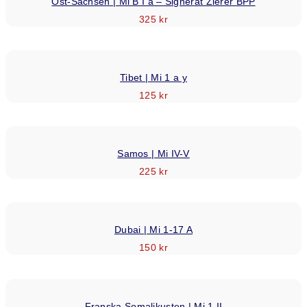
Ost-Sachsen | Mi B I a – Signerat Zierer BPP
325
kr
Tibet | Mi 1 a y
125
kr
Samos | Mi IV-V
225
kr
Dubai | Mi 1-17 A
150
kr
Franska Somalikusten | Mi 1 II