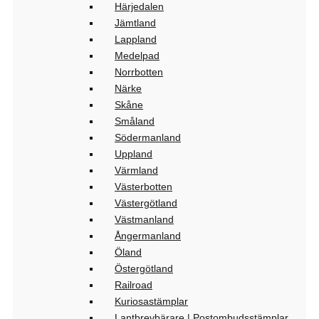
Härjedalen
Jämtland
Lappland
Medelpad
Norrbotten
Närke
Skåne
Småland
Södermanland
Uppland
Värmland
Västerbotten
Västergötland
Västmanland
Ångermanland
Öland
Östergötland
Railroad
Kuriosastämplar
Lantbrevbärare | Postombudsstämplar