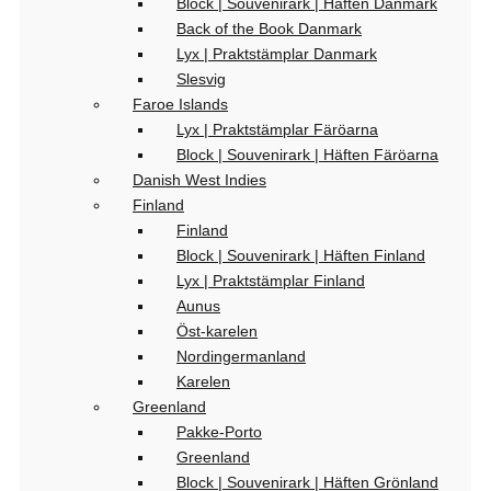
Block | Souvenirark | Häften Danmark
Back of the Book Danmark
Lyx | Praktstämplar Danmark
Slesvig
Faroe Islands
Lyx | Praktstämplar Färöarna
Block | Souvenirark | Häften Färöarna
Danish West Indies
Finland
Finland
Block | Souvenirark | Häften Finland
Lyx | Praktstämplar Finland
Aunus
Öst-karelen
Nordingermanland
Karelen
Greenland
Pakke-Porto
Greenland
Block | Souvenirark | Häften Grönland