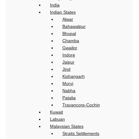
India
Indian States
Alwar
Bahawalpur
Bhopal
Chamba
Gwailor
Indore
Jaipur
Jind
Kishangarh
Morvi
Nabha
Patalia
Travancore-Cochin
Kuwait
Labuan
Malaysian States
Straits Settlements