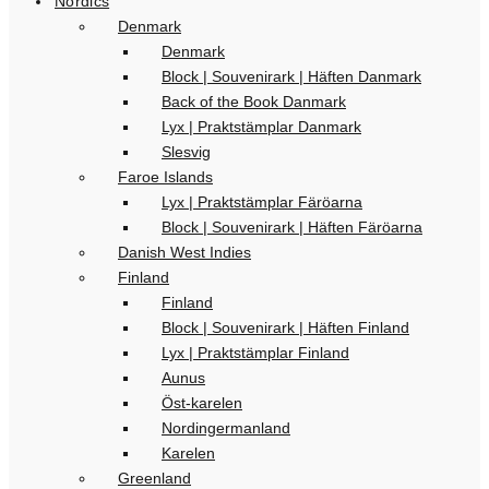
Nordics
Denmark
Denmark
Block | Souvenirark | Häften Danmark
Back of the Book Danmark
Lyx | Praktstämplar Danmark
Slesvig
Faroe Islands
Lyx | Praktstämplar Färöarna
Block | Souvenirark | Häften Färöarna
Danish West Indies
Finland
Finland
Block | Souvenirark | Häften Finland
Lyx | Praktstämplar Finland
Aunus
Öst-karelen
Nordingermanland
Karelen
Greenland