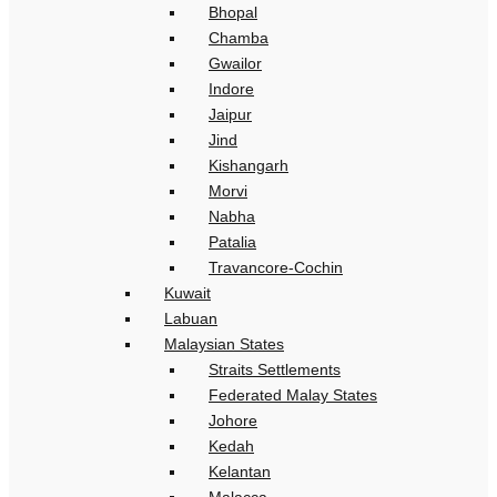
Bhopal
Chamba
Gwailor
Indore
Jaipur
Jind
Kishangarh
Morvi
Nabha
Patalia
Travancore-Cochin
Kuwait
Labuan
Malaysian States
Straits Settlements
Federated Malay States
Johore
Kedah
Kelantan