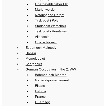
Oberbefehlshaber Ost
Marienwerder
Notausgabe Dorpat
Tysk post i Polen
Stadspost Warschau
Tysk post i Rumänien
Allenstein
Oberschlesien
Eupen och Malmédy
Danzig
Memelgebiet
Saargebiet
German Occupation in the 2. WW
Böhmen och Mähren
Generalgouvernement
Elsass
Estonia
France
Guernsey