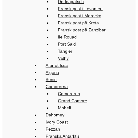
Dedeagatsch
Fransk post i Levanten
Fransk post i Marocko
Fransk post på Kreta
Fransk post på Zanzibar
Ile Rouad
Port Said
Tangier
Vathy
Afar et Issa
Algeria
Benin
Comorerna
Comorerna
Grand Comore
Moheli
Dahomey
Ivory Coast
Fezzan
Franska Antarktis