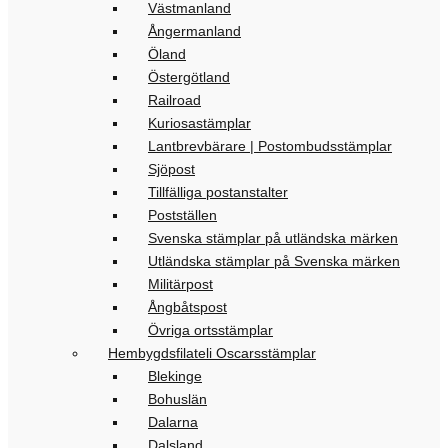
Västmanland
Ångermanland
Öland
Östergötland
Railroad
Kuriosastämplar
Lantbrevbärare | Postombudsstämplar
Sjöpost
Tillfälliga postanstalter
Postställen
Svenska stämplar på utländska märken
Utländska stämplar på Svenska märken
Militärpost
Ångbåtspost
Övriga ortsstämplar
Hembygdsfilateli Oscarsstämplar
Blekinge
Bohuslän
Dalarna
Dalsland