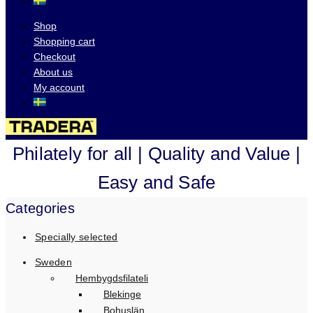
Shop
Shopping cart
Checkout
About us
My account
Visit our auctions on
Philately for all | Quality and Value |
Easy and Safe
Categories
Specially selected
Sweden
Hembygdsfilateli
Blekinge
Bohuslän