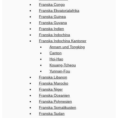
Franska Congo
Franska Ekvatorialafrika
Franska Guinea
Franska Guyana
Franska Indien
Franska Indochina
Franska Indochina Kantoner
Annam und Tongking
Canton
Hoi-Hao
Kouang-Tcheou
Yunnan-Fou
Franska Libanon
Franska Marocko
Franska Niger
Franska Oceanien
Franska Polynesien
Franska Somalikusten
Franska Sudan