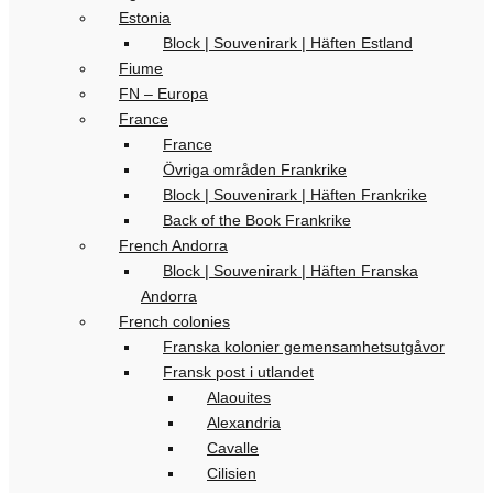
Estonia
Block | Souvenirark | Häften Estland
Fiume
FN – Europa
France
France
Övriga områden Frankrike
Block | Souvenirark | Häften Frankrike
Back of the Book Frankrike
French Andorra
Block | Souvenirark | Häften Franska
Andorra
French colonies
Franska kolonier gemensamhetsutgåvor
Fransk post i utlandet
Alaouites
Alexandria
Cavalle
Cilisien