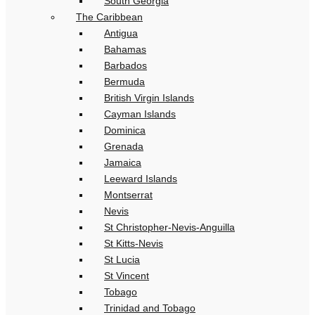
South Georgia
The Caribbean
Antigua
Bahamas
Barbados
Bermuda
British Virgin Islands
Cayman Islands
Dominica
Grenada
Jamaica
Leeward Islands
Montserrat
Nevis
St Christopher-Nevis-Anguilla
St Kitts-Nevis
St Lucia
St Vincent
Tobago
Trinidad and Tobago