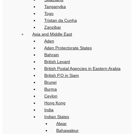
Tanganyika
Togo
Tristan da Cunha
Zanzibar
Asia and Middle East
Aden
Aden Protectorate States
Bahrain
British Levant
British Postal Agencies in Eastern Arabia
British P.O in Siam
Brunei
Burma
Ceylon
Hong Kong
India
Indian States
Alwar
Bahawalpur