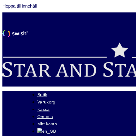
Hoppa till innehåll
Butik
Varukorg
Kassa
Om oss
Mitt konto