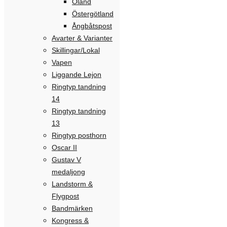
Öland
Östergötland
Ångbåtspost
Avarter & Varianter
Skillingar/Lokal
Vapen
Liggande Lejon
Ringtyp tandning
14
Ringtyp tandning
13
Ringtyp posthorn
Oscar II
Gustav V
medaljong
Landstorm &
Flygpost
Bandmärken
Kongress &