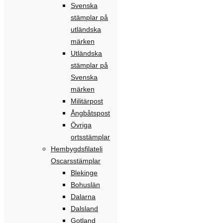
Svenska
stämplar på
utländska
märken
Utländska
stämplar på
Svenska
märken
Militärpost
Ångbåtspost
Övriga
ortsstämplar
Hembygdsfilateli
Oscarsstämplar
Blekinge
Bohuslän
Dalarna
Dalsland
Gotland