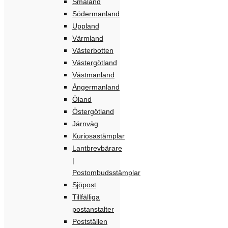
Småland
Södermanland
Uppland
Värmland
Västerbotten
Västergötland
Västmanland
Ångermanland
Öland
Östergötland
Järnväg
Kuriosastämplar
Lantbrevbärare
|
Postombudsstämplar
Sjöpost
Tillfälliga
postanstalter
Postställen