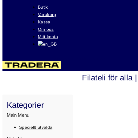
Butik
Varukorg
Kassa
Om oss
Mitt konto
Besök våra auktioner på
Filateli för all
Kategorier
Main Menu
Speciellt utvalda