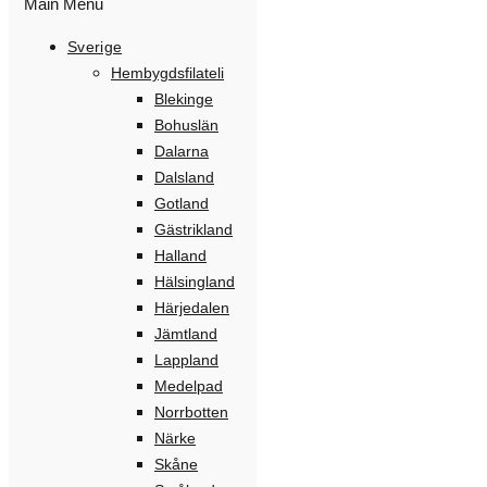
Main Menu
Sverige
Hembygdsfilateli
Blekinge
Bohuslän
Dalarna
Dalsland
Gotland
Gästrikland
Halland
Hälsingland
Härjedalen
Jämtland
Lappland
Medelpad
Norrbotten
Närke
Skåne