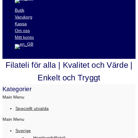
Butik
Varukorg
Kassa
Om oss
Mitt konto
Besök våra auktioner på
Filateli för alla | Kvalitet och Värde |
Enkelt och Tryggt
Kategorier
Main Menu
Speciellt utvalda
Main Menu
Sverige
Hembygdsfilateli