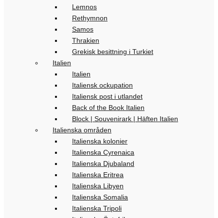
Lemnos
Rethymnon
Samos
Thrakien
Grekisk besittning i Turkiet
Italien
Italien
Italiensk ockupation
Italiensk post i utlandet
Back of the Book Italien
Block | Souvenirark | Häften Italien
Italienska områden
Italienska kolonier
Italienska Cyrenaica
Italienska Djubaland
Italienska Eritrea
Italienska Libyen
Italienska Somalia
Italienska Tripoli