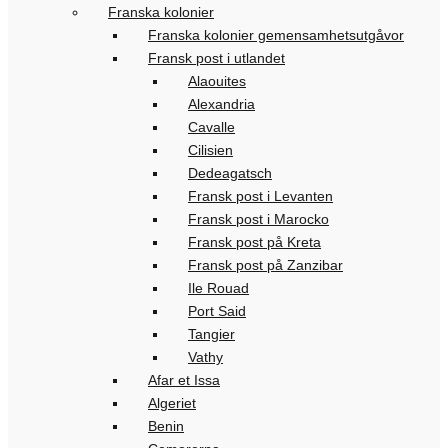
Franska kolonier
Franska kolonier gemensamhetsutgåvor
Fransk post i utlandet
Alaouites
Alexandria
Cavalle
Cilisien
Dedeagatsch
Fransk post i Levanten
Fransk post i Marocko
Fransk post på Kreta
Fransk post på Zanzibar
Ile Rouad
Port Said
Tangier
Vathy
Afar et Issa
Algeriet
Benin