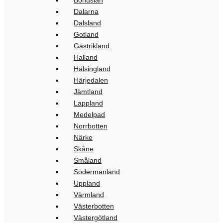
Bohuslän
Dalarna
Dalsland
Gotland
Gästrikland
Halland
Hälsingland
Härjedalen
Jämtland
Lappland
Medelpad
Norrbotten
Närke
Skåne
Småland
Södermanland
Uppland
Värmland
Västerbotten
Västergötland