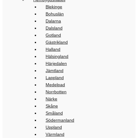
Blekinge
Bohuslän
Dalarna
Dalsland
Gotland
Gästrikland
Halland
Hälsingland
Härjedalen
Jämtland
Lappland
Medelpad
Norrbotten
Närke
Skåne
Småland
Södermanland
Uppland
Värmland