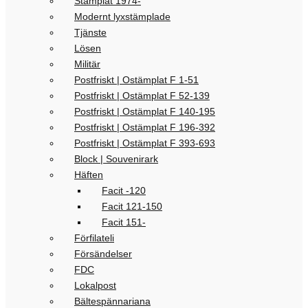
Stämplat 1974-
Modernt lyxstämplade
Tjänste
Lösen
Militär
Postfriskt | Ostämplat F 1-51
Postfriskt | Ostämplat F 52-139
Postfriskt | Ostämplat F 140-195
Postfriskt | Ostämplat F 196-392
Postfriskt | Ostämplat F 393-693
Block | Souvenirark
Häften
Facit -120
Facit 121-150
Facit 151-
Förfilateli
Försändelser
FDC
Lokalpost
Bältespännariana