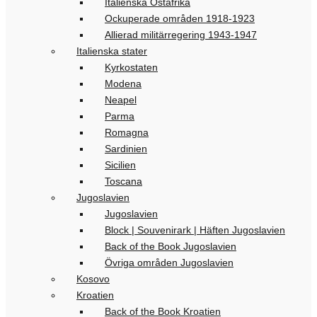
Italienska Östafrika
Ockuperade områden 1918-1923
Allierad militärregering 1943-1947
Italienska stater
Kyrkostaten
Modena
Neapel
Parma
Romagna
Sardinien
Sicilien
Toscana
Jugoslavien
Jugoslavien
Block | Souvenirark | Häften Jugoslavien
Back of the Book Jugoslavien
Övriga områden Jugoslavien
Kosovo
Kroatien
Back of the Book Kroatien