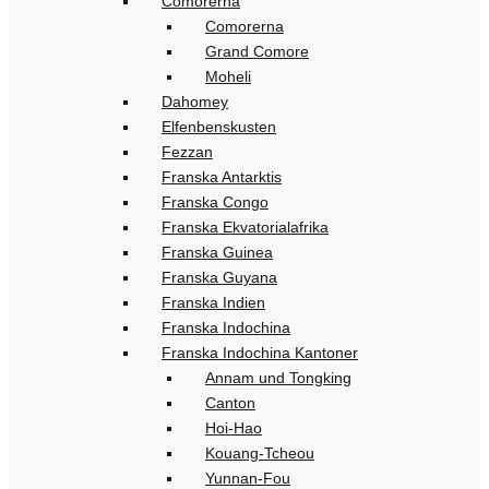
Comorerna
Comorerna
Grand Comore
Moheli
Dahomey
Elfenbenskusten
Fezzan
Franska Antarktis
Franska Congo
Franska Ekvatorialafrika
Franska Guinea
Franska Guyana
Franska Indien
Franska Indochina
Franska Indochina Kantoner
Annam und Tongking
Canton
Hoi-Hao
Kouang-Tcheou
Yunnan-Fou