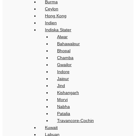
Burma
Ceylon
Hong Kong
Indien
Indiska Stater
Alwar
Bahawalpur
Bhopal
Chamba
Gwailor
Indore
Jaipur
Jind
Kishangarh
Morvi
Nabha
Patalia
Travancore-Cochin
Kuwait
Labuan