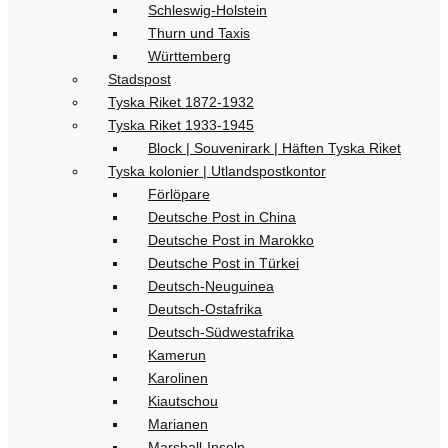
Schleswig-Holstein
Thurn und Taxis
Württemberg
Stadspost
Tyska Riket 1872-1932
Tyska Riket 1933-1945
Block | Souvenirark | Häften Tyska Riket
Tyska kolonier | Utlandspostkontor
Förlöpare
Deutsche Post in China
Deutsche Post in Marokko
Deutsche Post in Türkei
Deutsch-Neuguinea
Deutsch-Ostafrika
Deutsch-Südwestafrika
Kamerun
Karolinen
Kiautschou
Marianen
Marshall-Inseln