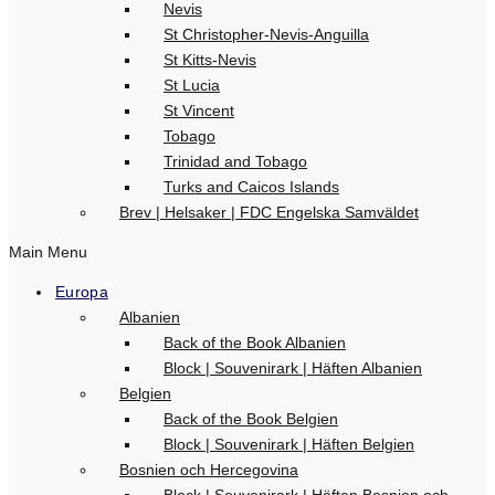
Nevis
St Christopher-Nevis-Anguilla
St Kitts-Nevis
St Lucia
St Vincent
Tobago
Trinidad and Tobago
Turks and Caicos Islands
Brev | Helsaker | FDC Engelska Samväldet
Main Menu
Europa
Albanien
Back of the Book Albanien
Block | Souvenirark | Häften Albanien
Belgien
Back of the Book Belgien
Block | Souvenirark | Häften Belgien
Bosnien och Hercegovina