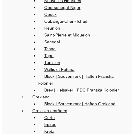
Nouvelles Hebrides
Obersenegal-Niger
Obock
Oubangui-Chari-Tchad
Reunion
Saint-Pierre et Miquelon
Senegal
Tchad
Togo
Tunisien
Wallis et Futuna
Block | Souvenirark | Häften Franska
kolonier
Brev | Helsaker | FDC Franska Kolonier
Grekland
Block | Souvenirark | Häften Grekland
Grekiska områden
Corfu
Epirus
Kreta