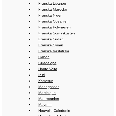
Franska Libanon
Franska Marocko
Franska Niger
Franska Oceanien
Franska Polynesien
Franska Somalikusten
Franska Sudan
Franska Syrien
Franska Västafrika
Gabon
Guadelope
Haute Volta
Inini
Kamerun
Madagascar
Martinique
Mauretanien
Mayotte
Nouvelle Caledonie