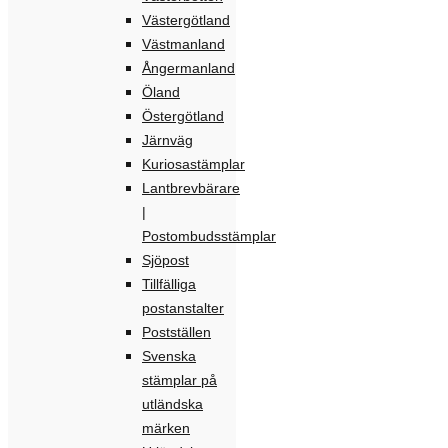
Västergötland
Västmanland
Ångermanland
Öland
Östergötland
Järnväg
Kuriosastämplar
Lantbrevbärare
|
Postombudsstämplar
Sjöpost
Tillfälliga
postanstalter
Postställen
Svenska
stämplar på
utländska
märken