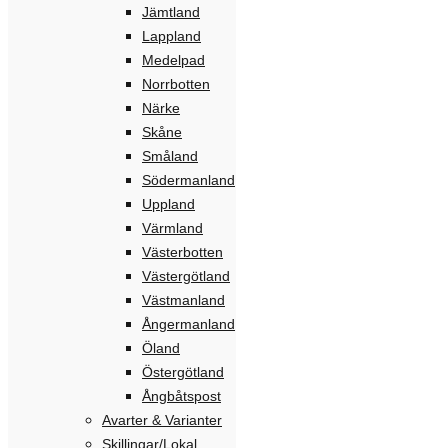
Jämtland
Lappland
Medelpad
Norrbotten
Närke
Skåne
Småland
Södermanland
Uppland
Värmland
Västerbotten
Västergötland
Västmanland
Ångermanland
Öland
Östergötland
Ångbåtspost
Avarter & Varianter
Skillingar/Lokal