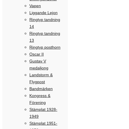
Vapen
Liggande Lejon
Ringtyp tandning
14
Ringtyp tandning
13
Ringtyp posthorn
Oscar II
Gustav V
medaljong
Landstorm &
Flygpost
Bandmärken
Kongress &
Förening
Stämplat 1928-
1949
Stämplat 1951-