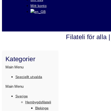
Mitt konto
Besök våra auktioner på
Filateli för all
Kategorier
Main Menu
Speciellt utvalda
Main Menu
Sverige
Hembygdsfilateli
Blekinge