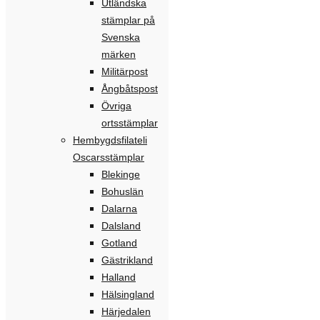
Utländska
stämplar på
Svenska
märken
Militärpost
Ångbåtspost
Övriga
ortsstämplar
Hembygdsfilateli
Oscarsstämplar
Blekinge
Bohuslän
Dalarna
Dalsland
Gotland
Gästrikland
Halland
Hälsingland
Härjedalen