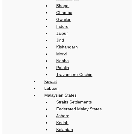
Bhopal
Chamba
Gwailor
Indore
Jaipur
Jind
Kishangarh
Morvi
Nabha
Patalia
Travancore-Cochin
Kuwait
Labuan
Malaysian States
Straits Settlements
Federated Malay States
Johore
Kedah
Kelantan