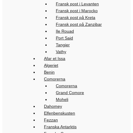
Fransk post i Levanten
Fransk post i Marocko
Fransk post på Kreta
Fransk post på Zanzibar
Ile Rouad
Port Said
Tangier
Vathy
Afar et Issa
Algeriet
Benin
Comorerna
Comorerna
Grand Comore
Moheli
Dahomey
Elfenbenskusten
Fezzan
Franska Antarktis