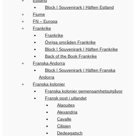
Estland
Block | Souvenirark | Häften Estland
Fiume
FN – Europa
Frankrike
Frankrike
Övriga områden Frankrike
Block | Souvenirark | Häften Frankrike
Back of the Book Frankrike
Franska Andorra
Block | Souvenirark | Häften Franska
Andorra
Franska kolonier
Franska kolonier gemensamhetsutgåvor
Fransk post i utlandet
Alaouites
Alexandria
Cavalle
Cilisien
Dedeagatsch