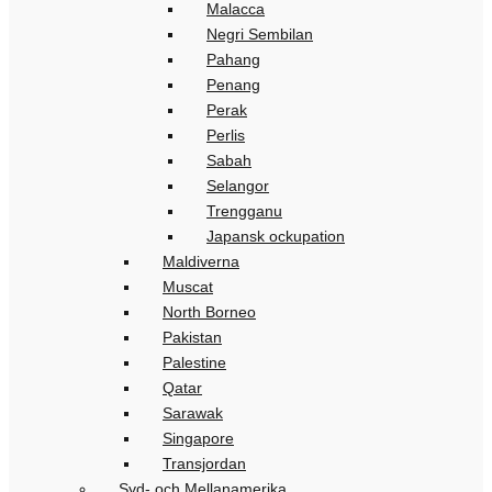
Malacca
Negri Sembilan
Pahang
Penang
Perak
Perlis
Sabah
Selangor
Trengganu
Japansk ockupation
Maldiverna
Muscat
North Borneo
Pakistan
Palestine
Qatar
Sarawak
Singapore
Transjordan
Syd- och Mellanamerika