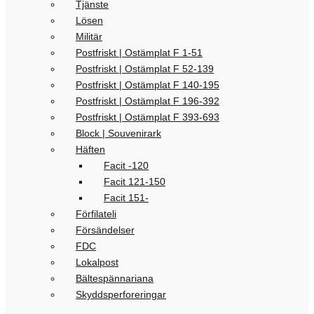
Tjänste
Lösen
Militär
Postfriskt | Ostämplat F 1-51
Postfriskt | Ostämplat F 52-139
Postfriskt | Ostämplat F 140-195
Postfriskt | Ostämplat F 196-392
Postfriskt | Ostämplat F 393-693
Block | Souvenirark
Häften
Facit -120
Facit 121-150
Facit 151-
Förfilateli
Försändelser
FDC
Lokalpost
Bältespännariana
Skyddsperforeringar