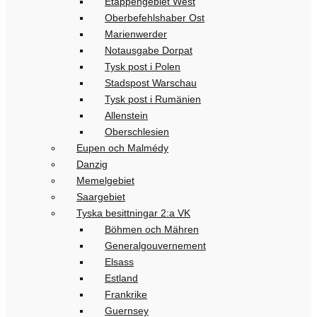
Etappengebiet West
Oberbefehlshaber Ost
Marienwerder
Notausgabe Dorpat
Tysk post i Polen
Stadspost Warschau
Tysk post i Rumänien
Allenstein
Oberschlesien
Eupen och Malmédy
Danzig
Memelgebiet
Saargebiet
Tyska besittningar 2:a VK
Böhmen och Mähren
Generalgouvernement
Elsass
Estland
Frankrike
Guernsey