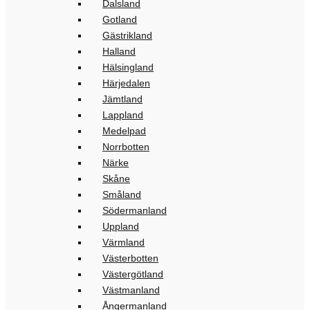
Dalsland
Gotland
Gästrikland
Halland
Hälsingland
Härjedalen
Jämtland
Lappland
Medelpad
Norrbotten
Närke
Skåne
Småland
Södermanland
Uppland
Värmland
Västerbotten
Västergötland
Västmanland
Ångermanland