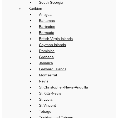
South Georgia
Karibien
Antigua
Bahamas
Barbados
Bermuda
British Virgin Islands
Cayman Islands
Dominica
Grenada
Jamaica
Leeward Islands
Montserrat
Nevis
St Christopher-Nevis-Anguilla
St Kitts-Nevis
St Lucia
St Vincent
Tobago
Trinidad and Tobago