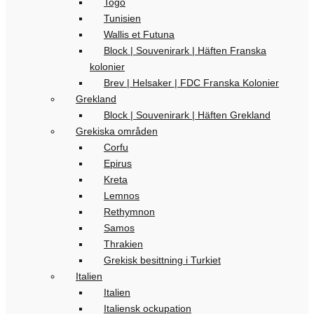
Togo
Tunisien
Wallis et Futuna
Block | Souvenirark | Häften Franska
kolonier
Brev | Helsaker | FDC Franska Kolonier
Grekland
Block | Souvenirark | Häften Grekland
Grekiska områden
Corfu
Epirus
Kreta
Lemnos
Rethymnon
Samos
Thrakien
Grekisk besittning i Turkiet
Italien
Italien
Italiensk ockupation