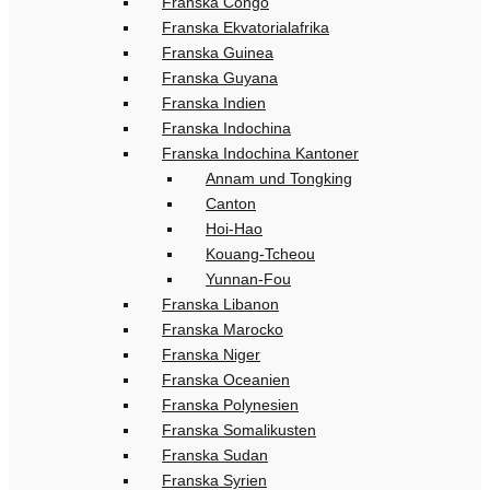
Franska Congo
Franska Ekvatorialafrika
Franska Guinea
Franska Guyana
Franska Indien
Franska Indochina
Franska Indochina Kantoner
Annam und Tongking
Canton
Hoi-Hao
Kouang-Tcheou
Yunnan-Fou
Franska Libanon
Franska Marocko
Franska Niger
Franska Oceanien
Franska Polynesien
Franska Somalikusten
Franska Sudan
Franska Syrien