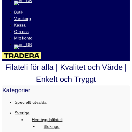
Butik
Varukorg
Kassa
Om oss
Mitt konto
Besök våra auktioner på
Filateli för alla | Kvalitet och Värde |
Enkelt och Tryggt
Kategorier
Speciellt utvalda
Sverige
Hembygdsfilateli
Blekinge