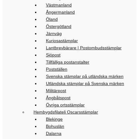
Västmanland
Ångermanland
Öland
Östergötland
Järnväg
Kuriosastämplar
Lantbrevbärare | Postombudsstämplar
Sjöpost
Tillfälliga postanstalter
Postställen
Svenska stämplar på utländska märken
Utländska stämplar på Svenska märken
Militärpost
Ångbåtspost
Övriga ortsstämplar
Hembygdsfilateli Oscarsstämplar
Blekinge
Bohuslän
Dalarna