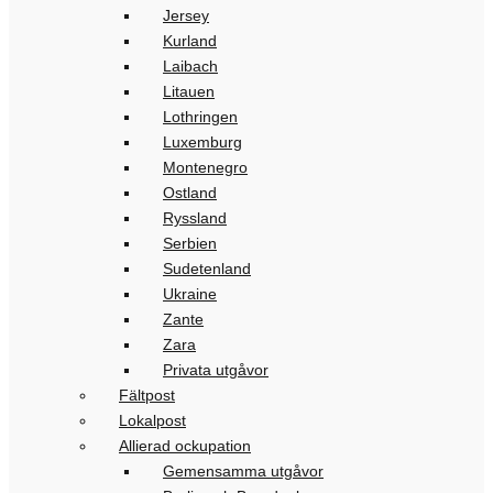
Jersey
Kurland
Laibach
Litauen
Lothringen
Luxemburg
Montenegro
Ostland
Ryssland
Serbien
Sudetenland
Ukraine
Zante
Zara
Privata utgåvor
Fältpost
Lokalpost
Allierad ockupation
Gemensamma utgåvor