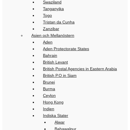
Swaziland
Tanganyika
Togo
Tristan da Cunha
Zanzibar
Asien och Mellanöstern
Aden
Aden Protectorate States
Bahrain
British Levant
British Postal Agencies in Eastern Arabia
British P.O in Siam
Brunei
Burma
Ceylon
Hong Kong
Indien
Indiska Stater
Alwar
Bahawalpur