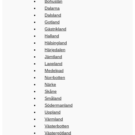
Bohuslän
Dalarna
Dalsland
Gotland
Gästrikland
Halland
Hälsingland
Härjedalen
Jämtland
Lappland
Medelpad
Norrbotten
Närke
Skåne
Småland
Södermanland
Uppland
Värmland
Västerbotten
Västergötland