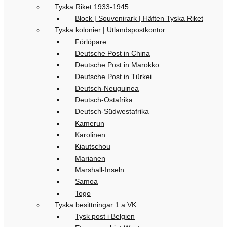
Tyska Riket 1933-1945
Block | Souvenirark | Häften Tyska Riket
Tyska kolonier | Utlandspostkontor
Förlöpare
Deutsche Post in China
Deutsche Post in Marokko
Deutsche Post in Türkei
Deutsch-Neuguinea
Deutsch-Ostafrika
Deutsch-Südwestafrika
Kamerun
Karolinen
Kiautschou
Marianen
Marshall-Inseln
Samoa
Togo
Tyska besittningar 1:a VK
Tysk post i Belgien