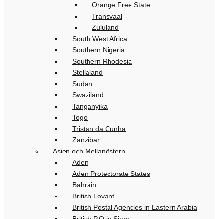
Orange Free State
Transvaal
Zululand
South West Africa
Southern Nigeria
Southern Rhodesia
Stellaland
Sudan
Swaziland
Tanganyika
Togo
Tristan da Cunha
Zanzibar
Asien och Mellanöstern
Aden
Aden Protectorate States
Bahrain
British Levant
British Postal Agencies in Eastern Arabia
British P.O in Siam