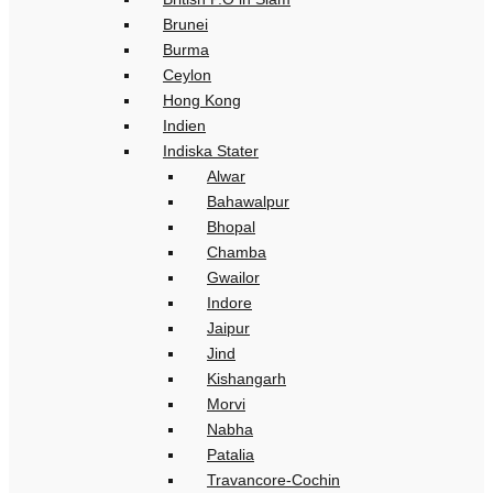
Brunei
Burma
Ceylon
Hong Kong
Indien
Indiska Stater
Alwar
Bahawalpur
Bhopal
Chamba
Gwailor
Indore
Jaipur
Jind
Kishangarh
Morvi
Nabha
Patalia
Travancore-Cochin