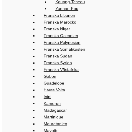
Kouang-Tcheou
Yunnan-Fou
Franska Libanon
Franska Marocko
Franska Niger
Franska Oceanien
Franska Polynesien
Franska Somalikusten
Franska Sudan
Franska Syrien
Franska Västafrika
Gabon
Guadelope
Haute Volta
Inini
Kamerun
Madagascar
Martinique
Mauretanien
Mayotte