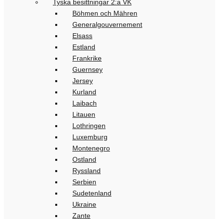
Tyska besittningar 2:a VK
Böhmen och Mähren
Generalgouvernement
Elsass
Estland
Frankrike
Guernsey
Jersey
Kurland
Laibach
Litauen
Lothringen
Luxemburg
Montenegro
Ostland
Ryssland
Serbien
Sudetenland
Ukraine
Zante