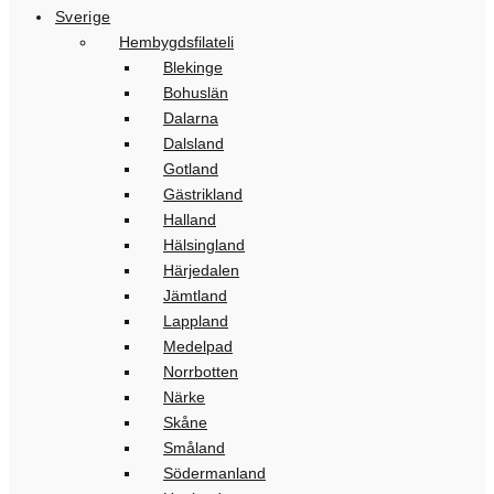
Sverige
Hembygdsfilateli
Blekinge
Bohuslän
Dalarna
Dalsland
Gotland
Gästrikland
Halland
Hälsingland
Härjedalen
Jämtland
Lappland
Medelpad
Norrbotten
Närke
Skåne
Småland
Södermanland