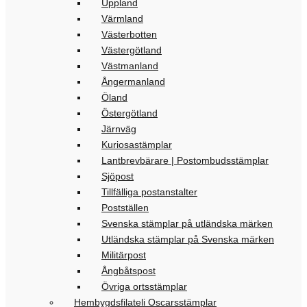
Uppland
Värmland
Västerbotten
Västergötland
Västmanland
Ångermanland
Öland
Östergötland
Järnväg
Kuriosastämplar
Lantbrevbärare | Postombudsstämplar
Sjöpost
Tillfälliga postanstalter
Postställen
Svenska stämplar på utländska märken
Utländska stämplar på Svenska märken
Militärpost
Ångbåtspost
Övriga ortsstämplar
Hembygdsfilateli Oscarsstämplar