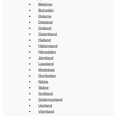
Blekinge
Bohuslän
Dalarna
Dalsland
Gotland
Gästrikland
Halland
Hälsingland
Härjedalen
Jämtland
Lappland
Medelpad
Norrbotten
Närke
Skåne
Småland
Södermanland
Uppland
Värmland