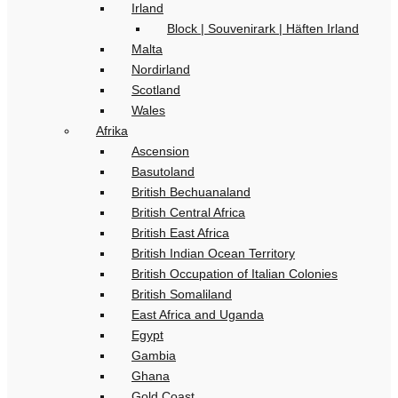
Irland
Block | Souvenirark | Häften Irland
Malta
Nordirland
Scotland
Wales
Afrika
Ascension
Basutoland
British Bechuanaland
British Central Africa
British East Africa
British Indian Ocean Territory
British Occupation of Italian Colonies
British Somaliland
East Africa and Uganda
Egypt
Gambia
Ghana
Gold Coast