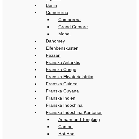
Benin
Comorerna
Comorerna
Grand Comore
Moheli
Dahomey
Elfenbenskusten
Fezzan
Franska Antarktis
Franska Congo
Franska Ekvatorialafrika
Franska Guinea
Franska Guyana
Franska Indien
Franska Indochina
Franska Indochina Kantoner
Annam und Tongking
Canton
Hoi-Hao