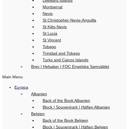
Leeward Islands
Montserrat
Nevis
St Christopher-Nevis-Anguilla
St Kitts-Nevis
St Lucia
St Vincent
Tobago
Trinidad and Tobago
Turks and Caicos Islands
Brev | Helsaker | FDC Engelska Samväldet
Main Menu
Europa
Albanien
Back of the Book Albanien
Block | Souvenirark | Häften Albanien
Belgien
Back of the Book Belgien
Block | Souvenirark | Häften Belgien