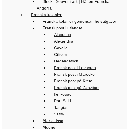
Block | Souvenirark | Häften Franska
Andorra
Franska kolonier
Franska kolonier gemensamhetsutgåvor
Fransk post i utlandet
Alaouites
Alexandria
Cavalle
Cilisien
Dedeagatsch
Fransk post i Levanten
Fransk post i Marocko
Fransk post på Kreta
Fransk post på Zanzibar
Ile Rouad
Port Said
Tangier
Vathy
Afar et Issa
Algeriet