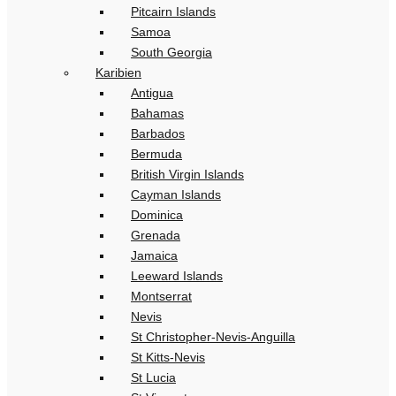
Pitcairn Islands
Samoa
South Georgia
Karibien
Antigua
Bahamas
Barbados
Bermuda
British Virgin Islands
Cayman Islands
Dominica
Grenada
Jamaica
Leeward Islands
Montserrat
Nevis
St Christopher-Nevis-Anguilla
St Kitts-Nevis
St Lucia