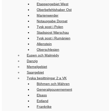
Etappengebiet West
Oberbefehlshaber Ost
Marienwerder
Notausgabe Dorpat
Tysk post i Polen
Stadspost Warschau
Tysk post i Rumänien
Allenstein
Oberschlesien
Eupen och Malmédy
Danzig
Memelgebiet
Saargebiet
Tyska besittningar 2:a VK
Böhmen och Mähren
Generalgouvernement
Elsass
Estland
Frankrike