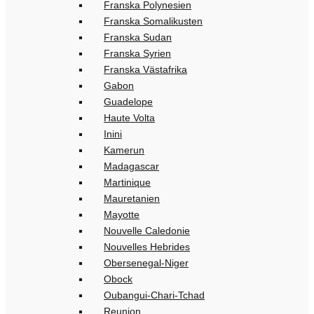
Franska Polynesien
Franska Somalikusten
Franska Sudan
Franska Syrien
Franska Västafrika
Gabon
Guadelope
Haute Volta
Inini
Kamerun
Madagascar
Martinique
Mauretanien
Mayotte
Nouvelle Caledonie
Nouvelles Hebrides
Obersenegal-Niger
Obock
Oubangui-Chari-Tchad
Reunion