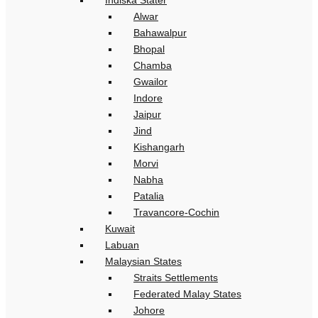
Indiska Stater
Alwar
Bahawalpur
Bhopal
Chamba
Gwailor
Indore
Jaipur
Jind
Kishangarh
Morvi
Nabha
Patalia
Travancore-Cochin
Kuwait
Labuan
Malaysian States
Straits Settlements
Federated Malay States
Johore