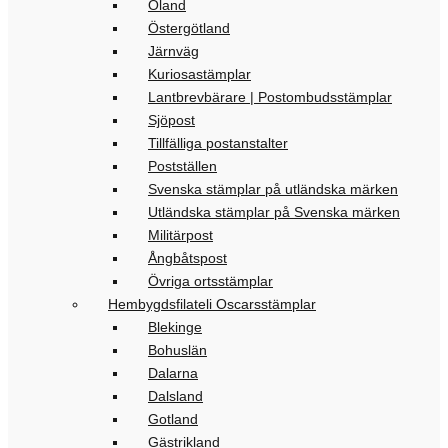
Öland
Östergötland
Järnväg
Kuriosastämplar
Lantbrevbärare | Postombudsstämplar
Sjöpost
Tillfälliga postanstalter
Postställen
Svenska stämplar på utländska märken
Utländska stämplar på Svenska märken
Militärpost
Ångbåtspost
Övriga ortsstämplar
Hembygdsfilateli Oscarsstämplar
Blekinge
Bohuslän
Dalarna
Dalsland
Gotland
Gästrikland