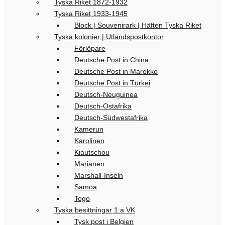
Tyska Riket 1872-1932
Tyska Riket 1933-1945
Block | Souvenirark | Häften Tyska Riket
Tyska kolonier | Utlandspostkontor
Förlöpare
Deutsche Post in China
Deutsche Post in Marokko
Deutsche Post in Türkei
Deutsch-Neuguinea
Deutsch-Ostafrika
Deutsch-Südwestafrika
Kamerun
Karolinen
Kiautschou
Marianen
Marshall-Inseln
Samoa
Togo
Tyska besittningar 1:a VK
Tysk post i Belgien