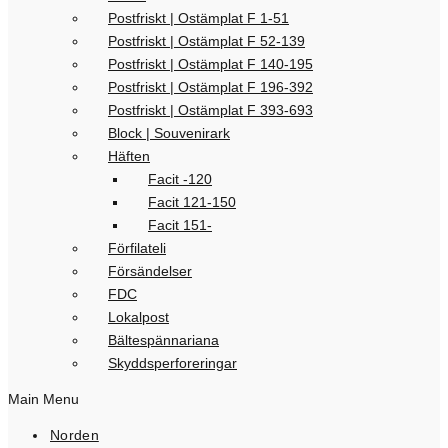
Postfriskt | Ostämplat F 1-51
Postfriskt | Ostämplat F 52-139
Postfriskt | Ostämplat F 140-195
Postfriskt | Ostämplat F 196-392
Postfriskt | Ostämplat F 393-693
Block | Souvenirark
Häften
Facit -120
Facit 121-150
Facit 151-
Förfilateli
Försändelser
FDC
Lokalpost
Bältespännariana
Skyddsperforeringar
Main Menu
Norden