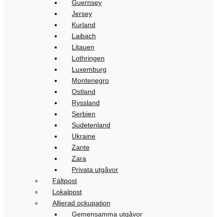
Guernsey
Jersey
Kurland
Laibach
Litauen
Lothringen
Luxemburg
Montenegro
Ostland
Ryssland
Serbien
Sudetenland
Ukraine
Zante
Zara
Privata utgåvor
Fältpost
Lokalpost
Allierad ockupation
Gemensamma utgåvor