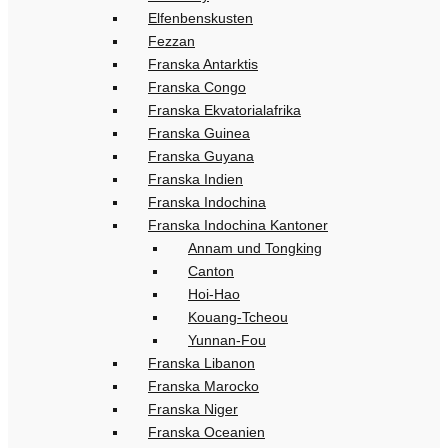
Elfenbenskusten
Fezzan
Franska Antarktis
Franska Congo
Franska Ekvatorialafrika
Franska Guinea
Franska Guyana
Franska Indien
Franska Indochina
Franska Indochina Kantoner
Annam und Tongking
Canton
Hoi-Hao
Kouang-Tcheou
Yunnan-Fou
Franska Libanon
Franska Marocko
Franska Niger
Franska Oceanien