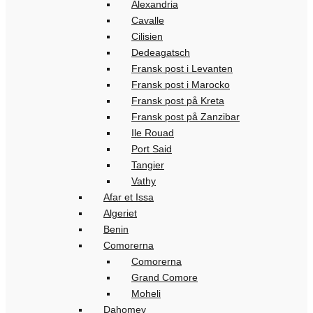
Alexandria
Cavalle
Cilisien
Dedeagatsch
Fransk post i Levanten
Fransk post i Marocko
Fransk post på Kreta
Fransk post på Zanzibar
Ile Rouad
Port Said
Tangier
Vathy
Afar et Issa
Algeriet
Benin
Comorerna
Comorerna
Grand Comore
Moheli
Dahomey