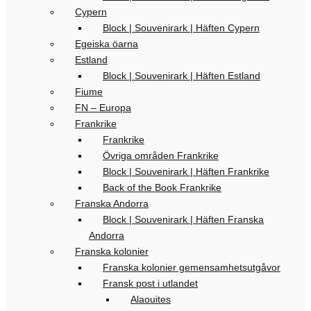
Cypern
Block | Souvenirark | Häften Cypern
Egeiska öarna
Estland
Block | Souvenirark | Häften Estland
Fiume
FN – Europa
Frankrike
Frankrike
Övriga områden Frankrike
Block | Souvenirark | Häften Frankrike
Back of the Book Frankrike
Franska Andorra
Block | Souvenirark | Häften Franska
Andorra
Franska kolonier
Franska kolonier gemensamhetsutgåvor
Fransk post i utlandet
Alaouites