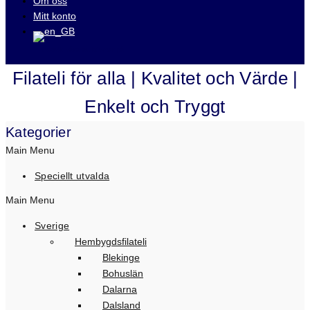
Om oss
Mitt konto
Besök våra auktioner på
Filateli för alla | Kvalitet och Värde |
Enkelt och Tryggt
Kategorier
Main Menu
Speciellt utvalda
Main Menu
Sverige
Hembygdsfilateli
Blekinge
Bohuslän
Dalarna
Dalsland